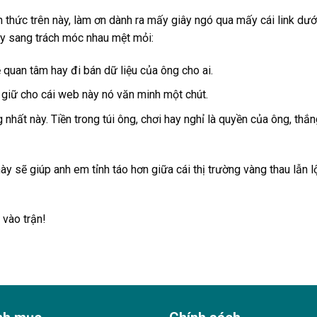
 thức trên này, làm ơn dành ra mấy giây ngó qua mấy cái link dướ
uay sang trách móc nhau mệt mỏi:
ề quan tâm hay đi bán dữ liệu của ông cho ai.
 giữ cho cái web này nó văn minh một chút.
g nhất này. Tiền trong túi ông, chơi hay nghỉ là quyền của ông, thắ
ày sẽ giúp anh em tỉnh táo hơn giữa cái thị trường vàng thau lẫn lộ
 vào trận!