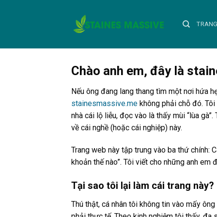
Bỏ
qua
TRANG
nội
dung
Chào anh em, đây là stai
Nếu ông đang lang thang tìm một nơi hứa hẹn
stainesmassive.me
không phải chỗ đó. Tôi 
nhà cái lộ liễu, đọc vào là thấy mùi “lùa g
về cái nghề (hoặc cái nghiệp) này.
Trang web này tập trung vào ba thứ chính: 
khoản thế nào”. Tôi viết cho những anh em đ
Tại sao tôi lại làm cái trang này?
Thú thật, cá nhân tôi không tin vào mấy ôn
phải thực tế. Theo kinh nghiệm tôi thấy, đa