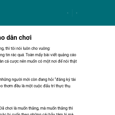
-
-
ho dân chơi
, thì tôi nói luôn cho vuông:
ông tin rác quá. Toàn mấy bài viết quảng cáo
 sàn cá cược nên muốn có một nơi để nói thật
o những người mới còn đang hỏi “đăng ký tài
o thơm đều là một cuộc đấu trí thực thụ.
 Đã chơi là muốn thắng, mà muốn thắng thì
 hoặc bị cuốn theo những cái bẫy tâm lý mà