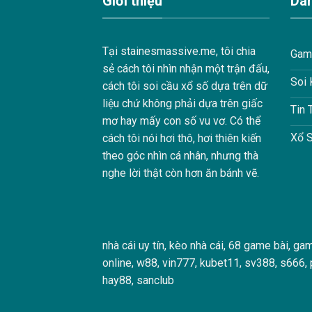
Giới thiệu
Da
Tại
stainesmassive.me
, tôi chia
Gam
sẻ cách tôi nhìn nhận một trận đấu,
Soi
cách tôi soi cầu xổ số dựa trên dữ
liệu chứ không phải dựa trên giấc
Tin 
mơ hay mấy con số vu vơ. Có thể
Xổ 
cách tôi nói hơi thô, hơi thiên kiến
theo góc nhìn cá nhân, nhưng thà
nghe lời thật còn hơn ăn bánh vẽ.
nhà cái uy tín
,
kèo nhà cái
,
68 game bài
,
gam
online
,
w88
,
vin777
,
kubet11
,
sv388
,
s666
,
hay88
,
sanclub