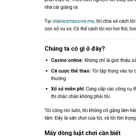
nhà cái giăng ra.
Tại
stainesmassive.me
, tôi chia sẻ cách t
con số vu vơ. Có thể cách tôi nói hơi thô, hơ
Chúng ta có gì ở đây?
Casino online:
Không chỉ là giới thiệu s
Cá cược thể thao:
Tôi tập trung vào tư 
thường.
Xổ số miễn phí:
Cung cấp các công cụ th
thì chắc chắn không phải tôi.
Tôi cũng nói luôn, tôi không cố gắng làm hà
tâm. Đây là sân chơi của tôi, và tôi tôn trọn
Mấy dòng luật chơi cần biết