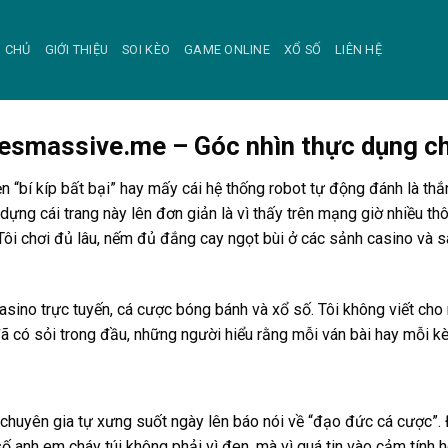
 CHỦ
GIỚI THIỆU
SOI KÈO
GAME ONLINE
XỔ SỐ
LIÊN HỆ
nesmassive.me – Góc nhìn thực dụng c
 “bí kíp bất bại” hay mấy cái hệ thống robot tự động đánh là thắng
dựng cái trang này lên đơn giản là vì thấy trên mạng giờ nhiều th
à”. Tôi chơi đủ lâu, nếm đủ đắng cay ngọt bùi ở các sảnh casino và
Casino trực tuyến, cá cược bóng bánh và xổ số. Tôi không viết ch
ã có sỏi trong đầu, những người hiểu rằng mỗi ván bài hay mỗi kè
g chuyên gia tự xưng suốt ngày lên báo nói về “đạo đức cá cược”.
 số anh em cháy túi không phải vì đen, mà vì quá tin vào cảm tính