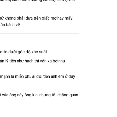
u chứ không phải dựa trên giấc mơ hay mấy
 ăn bánh vẽ.
lette dưới góc độ xác suất.
ản lý tiền như hạch thì vẫn xa bờ như
ạnh là miễn phí, ai đòi tiền anh em ở đây
ợi của ông này ông kia, nhưng tôi chẳng quan