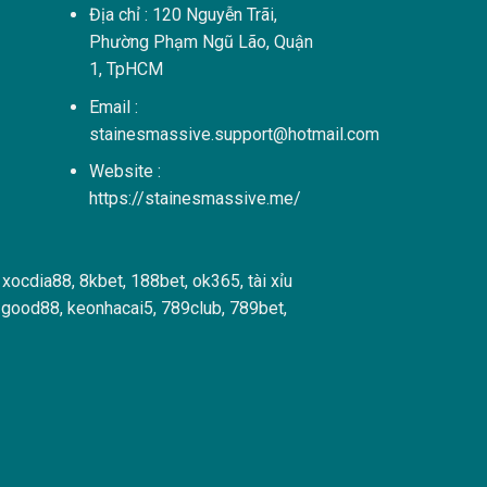
Địa chỉ : 120 Nguyễn Trãi,
Phường Phạm Ngũ Lão, Quận
1, TpHCM
Email :
stainesmassive.support@hotmail.com
Website :
https://stainesmassive.me/
,
xocdia88
,
8kbet
,
188bet
,
ok365
,
tài xỉu
,
good88
,
keonhacai5
,
789club
,
789bet
,