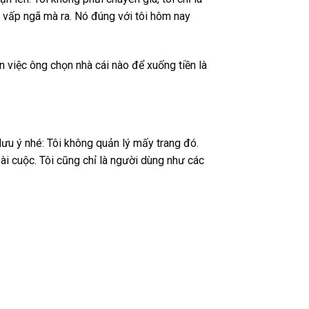
i vấp ngã mà ra. Nó đúng với tôi hôm nay
n việc ông chọn nhà cái nào để xuống tiền là
lưu ý nhé: Tôi không quản lý mấy trang đó.
ài cuộc. Tôi cũng chỉ là người dùng như các