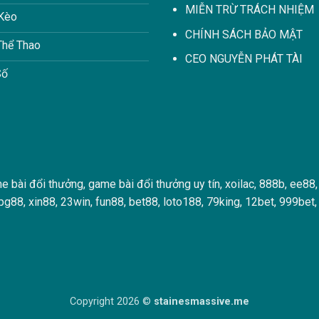
MIỄN TRỪ TRÁCH NHIỆM
 Kèo
CHÍNH SÁCH BẢO MẬT
Thể Thao
CEO NGUYỄN PHÁT TÀI
Số
e bài đổi thưởng
,
game bài đổi thưởng uy tín
,
xoilac
,
888b
,
ee88
pg88
,
xin88
,
23win
,
fun88
,
bet88
,
loto188
,
79king
,
12bet
,
999bet
Copyright 2026 ©
stainesmassive.me