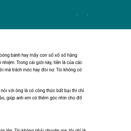
-
-
o, bóng bánh hay mấy con số xổ số hằng
nhiệm. Trong cái giới này, tiền là của các
tôi mà trách móc hay đòi nợ. Tôi không có
nói với ông là có công thức bất bại thì chỉ
hảo, giúp anh em có thêm góc nhìn cho đỡ
ạn lên. Tôi không phải chuyên gia, tôi chỉ là