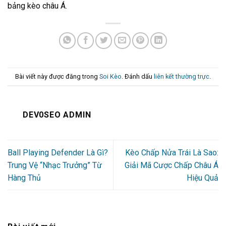
bảng kèo châu Á.
Bài viết này được đăng trong
Soi Kèo
. Đánh dấu
liên kết thường trực
.
DEV0SEO ADMIN
Ball Playing Defender Là Gì?
Kèo Chấp Nửa Trái Là Sao:
Trung Vệ “Nhạc Trưởng” Từ
Giải Mã Cược Chấp Châu Á
Hàng Thủ
Hiệu Quả