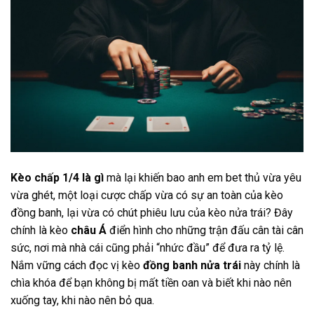
Kèo chấp 1/4 là gì
mà lại khiến bao anh em bet thủ vừa yêu
vừa ghét, một loại cược chấp vừa có sự an toàn của kèo
đồng banh, lại vừa có chút phiêu lưu của kèo nửa trái? Đây
chính là kèo
châu Á
điển hình cho những trận đấu cân tài cân
sức, nơi mà nhà cái cũng phải “nhức đầu” để đưa ra tỷ lệ.
Nắm vững cách đọc vị kèo
đồng banh nửa trái
này chính là
chìa khóa để bạn không bị mất tiền oan và biết khi nào nên
xuống tay, khi nào nên bỏ qua.