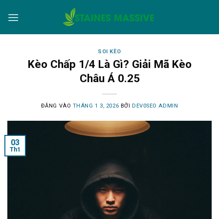
Bỏ
qua
nội
dung
SOI KÈO
Kèo Chấp 1/4 Là Gì? Giải Mã Kèo
Châu Á 0.25
ĐĂNG VÀO
THÁNG 1 3, 2026
BỞI
DEV0SEO ADMIN
03
Th1