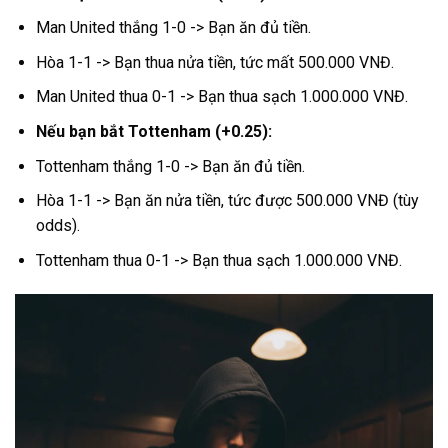
Man United thắng 1-0 -> Bạn ăn đủ tiền.
Hòa 1-1 -> Bạn thua nửa tiền, tức mất 500.000 VNĐ.
Man United thua 0-1 -> Bạn thua sạch 1.000.000 VNĐ.
Nếu bạn bắt Tottenham (+0.25):
Tottenham thắng 1-0 -> Bạn ăn đủ tiền.
Hòa 1-1 -> Bạn ăn nửa tiền, tức được 500.000 VNĐ (tùy
odds).
Tottenham thua 0-1 -> Bạn thua sạch 1.000.000 VNĐ.