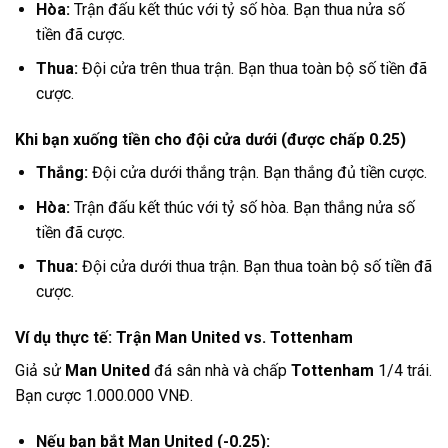
Hòa:
Trận đấu kết thúc với tỷ số hòa. Bạn thua nửa số
tiền đã cược.
Thua:
Đội cửa trên thua trận. Bạn thua toàn bộ số tiền đã
cược.
Khi bạn xuống tiền cho đội cửa dưới (được chấp 0.25)
Thắng:
Đội cửa dưới thắng trận. Bạn thắng đủ tiền cược.
Hòa:
Trận đấu kết thúc với tỷ số hòa. Bạn thắng nửa số
tiền đã cược.
Thua:
Đội cửa dưới thua trận. Bạn thua toàn bộ số tiền đã
cược.
Ví dụ thực tế: Trận Man United vs. Tottenham
Giả sử
Man United
đá sân nhà và chấp
Tottenham
1/4 trái.
Bạn cược 1.000.000 VNĐ.
Nếu bạn bắt Man United (-0.25):