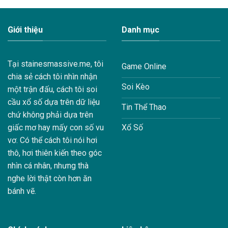
Sao:
Nhà
Giải
Cái
Mã
Giới thiệu
Danh mục
Cược
Chấp
Châu
Á
Tại
stainesmassive.me
, tôi
Game Online
Hiệu
chia sẻ cách tôi nhìn nhận
Quả
Soi Kèo
một trận đấu, cách tôi soi
cầu xổ số dựa trên dữ liệu
Tin Thể Thao
chứ không phải dựa trên
Xổ Số
giấc mơ hay mấy con số vu
vơ. Có thể cách tôi nói hơi
thô, hơi thiên kiến theo góc
nhìn cá nhân, nhưng thà
nghe lời thật còn hơn ăn
bánh vẽ.