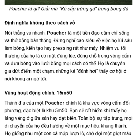
Poacher là gì? Giải mã “Kẻ cắp trứng gà” trong bóng đá
Định nghĩa không theo sách vở
Nói thẳng và nhanh,
Poacher
là một tiền đạo cắm chỉ sống
và thở bằng bàn thắng. Đừng nghĩ cao siêu về việc họ lùi sâu
làm bóng, kiến tạo hay pressing rát như máy. Nhiệm vụ tối
thượng của họ là có mặt đúng lúc, đúng chỗ trong vòng cấm
và đưa bóng vào lưới bằng mọi cách có thể. Họ là chuyên
gia dứt điểm một chạm, những kẻ “đánh hơi” thấy cơ hội ở
nơi không ai ngờ tới.
Vùng hoạt động chính: 16m50
Thánh địa của một
Poacher
chính là khu vực vòng cấm đối
phương, đặc biệt là khu 5m50. Bạn sẽ rất hiếm khi thấy họ
lảng vảng ở giữa sân hay dạt biên. Toàn bộ sự tập trung, mọi
di chuyển của họ đều hướng về một mục tiêu: khung thành.
Họ giống như một con cá mập lượn lờ, chờ đợi một giọt máu