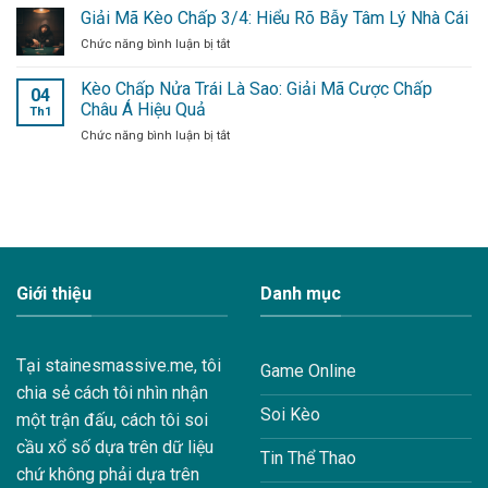
Chấp
Giải Mã Kèo Chấp 3/4: Hiểu Rõ Bẫy Tâm Lý Nhà Cái
Tâm
1
Lý
Chức năng bình luận bị tắt
ở
Trái
Và
Giải
Là
Kinh
Mã
Kèo Chấp Nửa Trái Là Sao: Giải Mã Cược Chấp
Gì:
Nghiệm
04
Kèo
Giải
Châu Á Hiệu Quả
Xương
Th1
Chấp
Mã
Máu
Chức năng bình luận bị tắt
ở
3/4:
Kèo
Kèo
Hiểu
Châu
Chấp
Rõ
Á
Nửa
Bẫy
Hoàn
Trái
Tâm
Tiền
Là
Lý
Sao:
Nhà
Giải
Cái
Mã
Giới thiệu
Danh mục
Cược
Chấp
Châu
Á
Tại
stainesmassive.me
, tôi
Game Online
Hiệu
chia sẻ cách tôi nhìn nhận
Quả
Soi Kèo
một trận đấu, cách tôi soi
cầu xổ số dựa trên dữ liệu
Tin Thể Thao
chứ không phải dựa trên