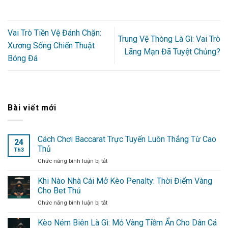
Vai Trò Tiền Vệ Đánh Chặn:
Trung Vệ Thòng Là Gì: Vai Trò
Xương Sống Chiến Thuật
Lãng Mạn Đã Tuyệt Chủng?
Bóng Đá
Bài viết mới
Cách Chơi Baccarat Trực Tuyến Luôn Thắng Từ Cao
24
Thủ
Th3
Chức năng bình luận bị tắt
ở
Cách
Chơi
Khi Nào Nhà Cái Mở Kèo Penalty: Thời Điểm Vàng
Baccarat
Cho Bet Thủ
Trực
Chức năng bình luận bị tắt
ở
Tuyến
Khi
Luôn
Nào
Kèo Ném Biên Là Gì: Mỏ Vàng Tiềm Ẩn Cho Dân Cá
Thắng