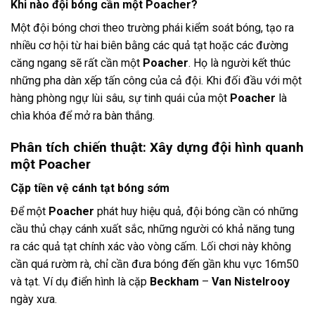
Khi nào đội bóng cần một Poacher?
Một đội bóng chơi theo trường phái kiểm soát bóng, tạo ra
nhiều cơ hội từ hai biên bằng các quả tạt hoặc các đường
căng ngang sẽ rất cần một
Poacher
. Họ là người kết thúc
những pha dàn xếp tấn công của cả đội. Khi đối đầu với một
hàng phòng ngự lùi sâu, sự tinh quái của một
Poacher
là
chìa khóa để mở ra bàn thắng.
Phân tích chiến thuật: Xây dựng đội hình quanh
một Poacher
Cặp tiền vệ cánh tạt bóng sớm
Để một
Poacher
phát huy hiệu quả, đội bóng cần có những
cầu thủ chạy cánh xuất sắc, những người có khả năng tung
ra các quả tạt chính xác vào vòng cấm. Lối chơi này không
cần quá rườm rà, chỉ cần đưa bóng đến gần khu vực 16m50
và tạt. Ví dụ điển hình là cặp
Beckham
–
Van Nistelrooy
ngày xưa.