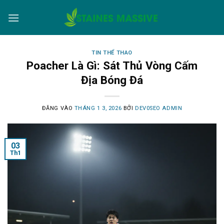
Bỏ
qua
nội
dung
TIN THỂ THAO
Poacher Là Gì: Sát Thủ Vòng Cấm
Địa Bóng Đá
ĐĂNG VÀO
THÁNG 1 3, 2026
BỞI
DEV0SEO ADMIN
03
Th1