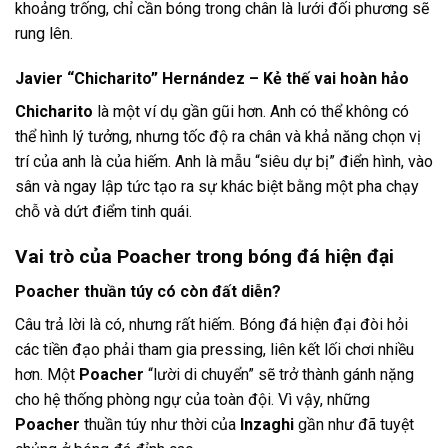
khoảng trống, chỉ cần bóng trong chân là lưới đối phương sẽ
rung lên.
Javier “Chicharito” Hernández – Kẻ thế vai hoàn hảo
Chicharito
là một ví dụ gần gũi hơn. Anh có thể không có
thể hình lý tưởng, nhưng tốc độ ra chân và khả năng chọn vị
trí của anh là của hiếm. Anh là mẫu “siêu dự bị” điển hình, vào
sân và ngay lập tức tạo ra sự khác biệt bằng một pha chạy
chỗ và dứt điểm tinh quái.
Vai trò của Poacher trong bóng đá hiện đại
Poacher thuần túy có còn đất diễn?
Câu trả lời là có, nhưng rất hiếm. Bóng đá hiện đại đòi hỏi
các tiền đạo phải tham gia pressing, liên kết lối chơi nhiều
hơn. Một
Poacher
“lười di chuyển” sẽ trở thành gánh nặng
cho hệ thống phòng ngự của toàn đội. Vì vậy, những
Poacher
thuần túy như thời của
Inzaghi
gần như đã tuyệt