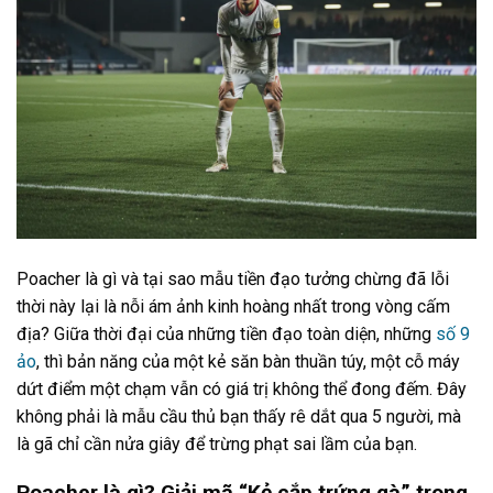
Poacher là gì và tại sao mẫu tiền đạo tưởng chừng đã lỗi
thời này lại là nỗi ám ảnh kinh hoàng nhất trong vòng cấm
địa? Giữa thời đại của những tiền đạo toàn diện, những
số 9
ảo
, thì bản năng của một kẻ săn bàn thuần túy, một cỗ máy
dứt điểm một chạm vẫn có giá trị không thể đong đếm. Đây
không phải là mẫu cầu thủ bạn thấy rê dắt qua 5 người, mà
là gã chỉ cần nửa giây để trừng phạt sai lầm của bạn.
Poacher là gì? Giải mã “Kẻ cắp trứng gà” trong