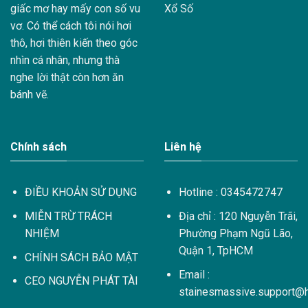
Xổ Số
giấc mơ hay mấy con số vu
vơ. Có thể cách tôi nói hơi
thô, hơi thiên kiến theo góc
nhìn cá nhân, nhưng thà
nghe lời thật còn hơn ăn
bánh vẽ.
Chính sách
Liên hệ
ĐIỀU KHOẢN SỬ DỤNG
Hotline : 0345472747
MIỄN TRỪ TRÁCH
Địa chỉ : 120 Nguyễn Trãi,
NHIỆM
Phường Phạm Ngũ Lão,
Quận 1, TpHCM
CHÍNH SÁCH BẢO MẬT
Email :
CEO NGUYỄN PHÁT TÀI
stainesmassive.support@