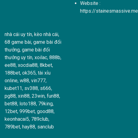
Website :
https://stainesmassive.me
nhà cái uy tín
,
kèo nhà cái
,
68 game bài
,
game bài đổi
thưởng
,
game bài đổi
thưởng uy tín
,
xoilac
,
888b
,
ee88
,
xocdia88
,
8kbet
,
188bet
,
ok365
,
tài xỉu
online
,
w88
,
vin777
,
kubet11
,
sv388
,
s666
,
pg88
,
xin88
,
23win
,
fun88
,
bet88
,
loto188
,
79king
,
12bet
,
999bet
,
good88
,
keonhacai5
,
789club
,
789bet
,
hay88
,
sanclub