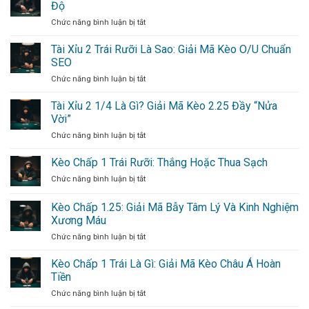
Nhà
Từ
Độ
Cái
Cao
Chức năng bình luận bị tắt
ở
Mở
Thủ
Kèo
Kèo
Ném
Tài Xỉu 2 Trái Rưỡi Là Sao: Giải Mã Kèo O/U Chuẩn
Penalty:
Biên
Thời
SEO
Là
Điểm
Chức năng bình luận bị tắt
ở
Gì:
Vàng
Tài
Mỏ
Cho
Xỉu
Tài Xỉu 2 1/4 Là Gì? Giải Mã Kèo 2.25 Đầy “Nửa
Vàng
Bet
2
Tiềm
Vời”
Thủ
Trái
Ẩn
Chức năng bình luận bị tắt
ở
Rưỡi
Cho
Tài
Là
Dân
Xỉu
Kèo Chấp 1 Trái Rưỡi: Thắng Hoặc Thua Sạch
Sao:
Cá
2
Giải
Độ
Chức năng bình luận bị tắt
ở
1/4
Mã
Kèo
Là
Kèo
Chấp
Kèo Chấp 1.25: Giải Mã Bẫy Tâm Lý Và Kinh Nghiệm
Gì?
O/U
1
Giải
Xương Máu
Chuẩn
Trái
Mã
SEO
Chức năng bình luận bị tắt
ở
Rưỡi:
Kèo
Kèo
Thắng
2.25
Chấp
Hoặc
Kèo Chấp 1 Trái Là Gì: Giải Mã Kèo Châu Á Hoàn
Đầy
1.25:
Thua
Tiền
“Nửa
Giải
Sạch
Vời”
Chức năng bình luận bị tắt
ở
Mã
Kèo
Bẫy