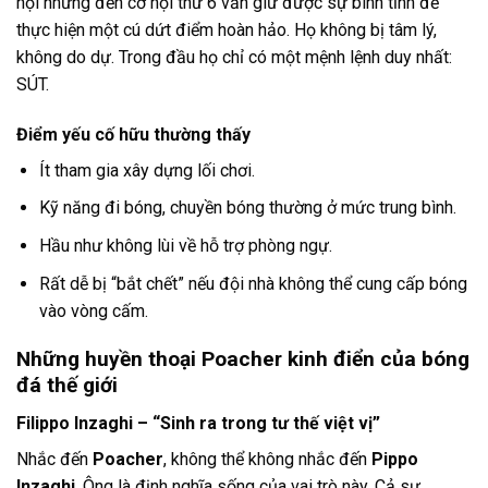
hội nhưng đến cơ hội thứ 6 vẫn giữ được sự bình tĩnh để
thực hiện một cú dứt điểm hoàn hảo. Họ không bị tâm lý,
không do dự. Trong đầu họ chỉ có một mệnh lệnh duy nhất:
SÚT.
Điểm yếu cố hữu thường thấy
Ít tham gia xây dựng lối chơi.
Kỹ năng đi bóng, chuyền bóng thường ở mức trung bình.
Hầu như không lùi về hỗ trợ phòng ngự.
Rất dễ bị “bắt chết” nếu đội nhà không thể cung cấp bóng
vào vòng cấm.
Những huyền thoại Poacher kinh điển của bóng
đá thế giới
Filippo Inzaghi – “Sinh ra trong tư thế việt vị”
Nhắc đến
Poacher
, không thể không nhắc đến
Pippo
Inzaghi
. Ông là định nghĩa sống của vai trò này. Cả sự