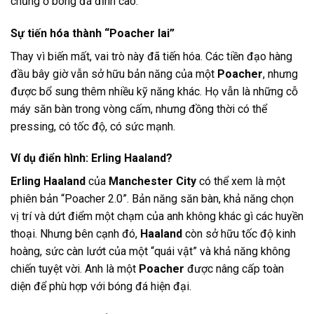
chủng ở bóng đá đỉnh cao.
Sự tiến hóa thành “Poacher lai”
Thay vì biến mất, vai trò này đã tiến hóa. Các tiền đạo hàng
đầu bây giờ vẫn sở hữu bản năng của một
Poacher
, nhưng
được bổ sung thêm nhiều kỹ năng khác. Họ vẫn là những cỗ
máy săn bàn trong vòng cấm, nhưng đồng thời có thể
pressing, có tốc độ, có sức mạnh.
Ví dụ điển hình: Erling Haaland?
Erling Haaland
của
Manchester City
có thể xem là một
phiên bản “Poacher 2.0”. Bản năng săn bàn, khả năng chọn
vị trí và dứt điểm một chạm của anh không khác gì các huyền
thoại. Nhưng bên cạnh đó,
Haaland
còn sở hữu tốc độ kinh
hoàng, sức càn lướt của một “quái vật” và khả năng không
chiến tuyệt vời. Anh là một
Poacher
được nâng cấp toàn
diện để phù hợp với bóng đá hiện đại.