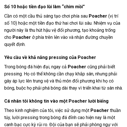
Số 10 hoặc tiền đạo lùi làm “chim mồi”
Cần có một cầu thủ sáng tạo chơi phía sau
Poacher
(vị trí
số 10) hoặc một tiền đạo thứ hai chơi lùi sâu. Nhiệm vụ của
người này là thu hút hậu vệ đối phương, tạo khoảng trống
cho
Poacher
ở phía trên lẻn vào và nhận đường chuyền
quyết định.
Yêu cầu về khả năng pressing của Poacher
Trong bóng đá hiện đại, ngay cả
Poacher
cũng phải biết
pressing. Họ có thể không cần chạy khắp sân, nhưng phải
gây áp lực lên trung vệ và thủ môn đối phương khi họ có
bóng, buộc họ phải phá bóng dài thay vì triển khai từ sân nhà.
Cá nhân tôi không tin vào một Poacher lười biếng
Theo kinh nghiệm của tôi, việc sử dụng một
Poacher
thuần
túy, lười pressing trong bóng đá đỉnh cao hiện nay là một
canh bạc cực kỳ rủi ro. Đội của bạn sẽ phải phòng ngự với