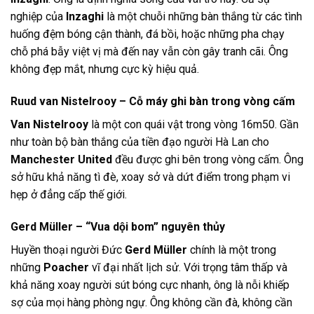
nghiệp của
Inzaghi
là một chuỗi những bàn thắng từ các tình
huống đệm bóng cận thành, đá bồi, hoặc những pha chạy
chỗ phá bẫy việt vị mà đến nay vẫn còn gây tranh cãi. Ông
không đẹp mắt, nhưng cực kỳ hiệu quả.
Ruud van Nistelrooy – Cỗ máy ghi bàn trong vòng cấm
Van Nistelrooy
là một con quái vật trong vòng 16m50. Gần
như toàn bộ bàn thắng của tiền đạo người Hà Lan cho
Manchester United
đều được ghi bên trong vòng cấm. Ông
sở hữu khả năng tì đè, xoay sở và dứt điểm trong phạm vi
hẹp ở đẳng cấp thế giới.
Gerd Müller – “Vua dội bom” nguyên thủy
Huyền thoại người Đức
Gerd Müller
chính là một trong
những
Poacher
vĩ đại nhất lịch sử. Với trọng tâm thấp và
khả năng xoay người sút bóng cực nhanh, ông là nỗi khiếp
sợ của mọi hàng phòng ngự. Ông không cần đà, không cần